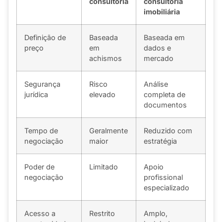
consultoria
consultoria
imobiliária
Definição de
Baseada
Baseada em
preço
em
dados e
achismos
mercado
Segurança
Risco
Análise
jurídica
elevado
completa de
documentos
Tempo de
Geralmente
Reduzido com
negociação
maior
estratégia
Poder de
Limitado
Apoio
negociação
profissional
especializado
Acesso a
Restrito
Amplo,