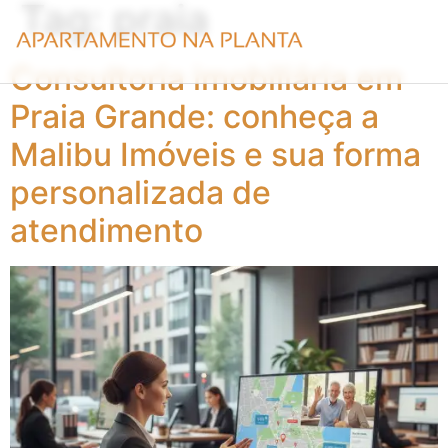
Tag:
praia
Consultoria imobiliária em
Praia Grande: conheça a
Malibu Imóveis e sua forma
personalizada de
atendimento