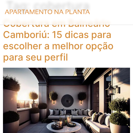
Tag:
cobertura
Cobertura em Balneário
Camboriú: 15 dicas para
escolher a melhor opção
para seu perfil